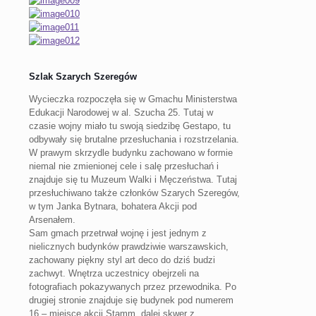
Szlak Szarych Szeregów
Wycieczka rozpoczęła się w Gmachu Ministerstwa
Edukacji Narodowej w al. Szucha 25. Tutaj w
czasie wojny miało tu swoją siedzibę Gestapo, tu
odbywały się brutalne przesłuchania i rozstrzelania.
W prawym skrzydle budynku zachowano w formie
niemal nie zmienionej cele i salę przesłuchań i
znajduje się tu Muzeum Walki i Męczeństwa. Tutaj
przesłuchiwano także członków Szarych Szeregów,
w tym Janka Bytnara, bohatera Akcji pod
Arsenałem.
Sam gmach przetrwał wojnę i jest jednym z
nielicznych budynków prawdziwie warszawskich,
zachowany piękny styl art deco do dziś budzi
zachwyt. Wnętrza uczestnicy obejrzeli na
fotografiach pokazywanych przez przewodnika. Po
drugiej stronie znajduje się budynek pod numerem
16 – miejsce akcji Stamm, dalej skwer z