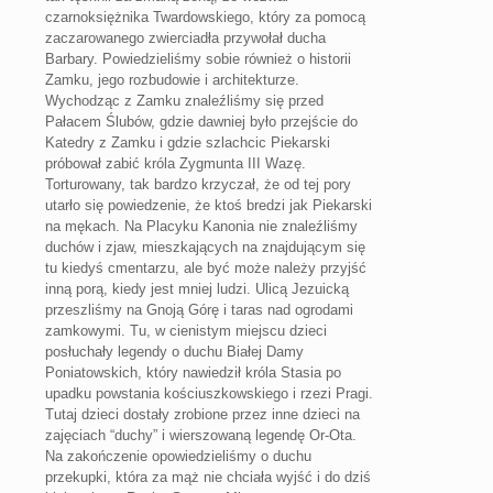
czarnoksiężnika Twardowskiego, który za pomocą
zaczarowanego zwierciadła przywołał ducha
Barbary. Powiedzieliśmy sobie również o historii
Zamku, jego rozbudowie i architekturze.
Wychodząc z Zamku znaleźliśmy się przed
Pałacem Ślubów, gdzie dawniej było przejście do
Katedry z Zamku i gdzie szlachcic Piekarski
próbował zabić króla Zygmunta III Wazę.
Torturowany, tak bardzo krzyczał, że od tej pory
utarło się powiedzenie, że ktoś bredzi jak Piekarski
na mękach. Na Placyku Kanonia nie znaleźliśmy
duchów i zjaw, mieszkających na znajdującym się
tu kiedyś cmentarzu, ale być może należy przyjść
inną porą, kiedy jest mniej ludzi. Ulicą Jezuicką
przeszliśmy na Gnoją Górę i taras nad ogrodami
zamkowymi. Tu, w cienistym miejscu dzieci
posłuchały legendy o duchu Białej Damy
Poniatowskich, który nawiedził króla Stasia po
upadku powstania kościuszkowskiego i rzezi Pragi.
Tutaj dzieci dostały zrobione przez inne dzieci na
zajęciach “duchy” i wierszowaną legendę Or-Ota.
Na zakończenie opowiedzieliśmy o duchu
przekupki, która za mąż nie chciała wyjść i do dziś