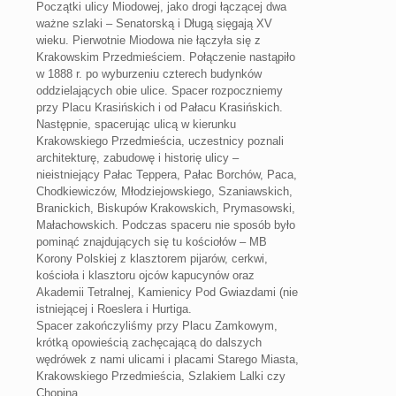
Początki ulicy Miodowej, jako drogi łączącej dwa
ważne szlaki – Senatorską i Długą sięgają XV
wieku. Pierwotnie Miodowa nie łączyła się z
Krakowskim Przedmieściem. Połączenie nastąpiło
w 1888 r. po wyburzeniu czterech budynków
oddzielających obie ulice. Spacer rozpoczniemy
przy Placu Krasińskich i od Pałacu Krasińskich.
Następnie, spacerując ulicą w kierunku
Krakowskiego Przedmieścia, uczestnicy poznali
architekturę, zabudowę i historię ulicy –
nieistniejący Pałac Teppera, Pałac Borchów, Paca,
Chodkiewiczów, Młodziejowskiego, Szaniawskich,
Branickich, Biskupów Krakowskich, Prymasowski,
Małachowskich. Podczas spaceru nie sposób było
pominąć znajdujących się tu kościołów – MB
Korony Polskiej z klasztorem pijarów, cerkwi,
kościoła i klasztoru ojców kapucynów oraz
Akademii Tetralnej, Kamienicy Pod Gwiazdami (nie
istniejącej i Roeslera i Hurtiga.
Spacer zakończyliśmy przy Placu Zamkowym,
krótką opowieścią zachęcającą do dalszych
wędrówek z nami ulicami i placami Starego Miasta,
Krakowskiego Przedmieścia, Szlakiem Lalki czy
Chopina…