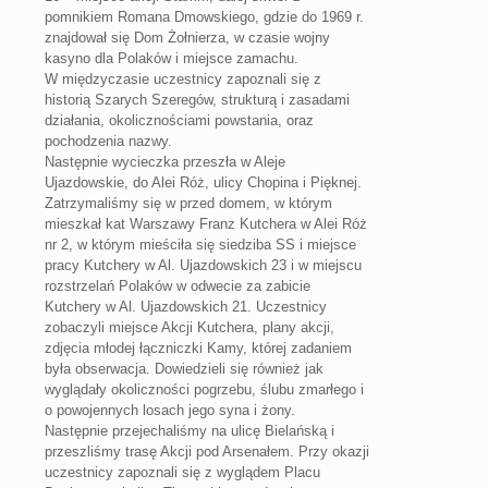
pomnikiem Romana Dmowskiego, gdzie do 1969 r.
znajdował się Dom Żołnierza, w czasie wojny
kasyno dla Polaków i miejsce zamachu.
W międzyczasie uczestnicy zapoznali się z
historią Szarych Szeregów, strukturą i zasadami
działania, okolicznościami powstania, oraz
pochodzenia nazwy.
Następnie wycieczka przeszła w Aleje
Ujazdowskie, do Alei Róż, ulicy Chopina i Pięknej.
Zatrzymaliśmy się w przed domem, w którym
mieszkał kat Warszawy Franz Kutchera w Alei Róż
nr 2, w którym mieściła się siedziba SS i miejsce
pracy Kutchery w Al. Ujazdowskich 23 i w miejscu
rozstrzelań Polaków w odwecie za zabicie
Kutchery w Al. Ujazdowskich 21. Uczestnicy
zobaczyli miejsce Akcji Kutchera, plany akcji,
zdjęcia młodej łączniczki Kamy, której zadaniem
była obserwacja. Dowiedzieli się również jak
wyglądały okoliczności pogrzebu, ślubu zmarłego i
o powojennych losach jego syna i żony.
Następnie przejechaliśmy na ulicę Bielańską i
przeszliśmy trasę Akcji pod Arsenałem. Przy okazji
uczestnicy zapoznali się z wyglądem Placu