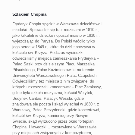
Szlakiem Chopina
Fryderyk Chopin spędził w Warszawie dzieciństwo i
młodość. Sprowadził się tu z rodzicami w 1810 r.,
jako kilkuletnie dziecko i opuścił miasto w 1830 r.,
wyjeżdżając do Paryża. Do Polski wróciło tylko
jego serce w 1849 r., które do dziś spoczywa w
kościele św. Krzyża. Podczas wycieczki
odwiedziliśmy miejsca zamieszkania Fryderyka –
Pałac Saski przy dzisiejszym Placu Marszałka
Piłsudskiego, Pałac Kazimierzowski na terenie
Uniwersytetu Warszawskiego i Pałac Czapskich.
Odwiedziliśmy też miejsca z nim związane, do
których uczęszczał i koncertował – Plac Zamkowy,
gdzie była szkoła muzyczna, kościół Wizytek,
Budynek Caritas, Pałacyk Wessla, gdzie
znajdowała się poczta i skąd wyjechał w 1830 r. z
Warszawy, Pałac Prezydencki, gdzie koncertował,
kościół św. Krzyża, kamienicę przy Nowym
Świecie, skąd wyrzucono przez okno fortepian
Chopina. I ławeczki… rozstawione w Warszawie,
przy miejscach związanych z kompozytorem,