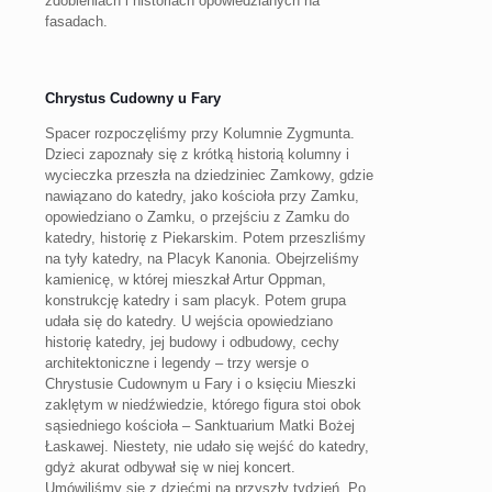
zdobieniach i historiach opowiedzianych na
fasadach.
Chrystus Cudowny u Fary
Spacer rozpoczęliśmy przy Kolumnie Zygmunta.
Dzieci zapoznały się z krótką historią kolumny i
wycieczka przeszła na dziedziniec Zamkowy, gdzie
nawiązano do katedry, jako kościoła przy Zamku,
opowiedziano o Zamku, o przejściu z Zamku do
katedry, historię z Piekarskim. Potem przeszliśmy
na tyły katedry, na Placyk Kanonia. Obejrzeliśmy
kamienicę, w której mieszkał Artur Oppman,
konstrukcję katedry i sam placyk. Potem grupa
udała się do katedry. U wejścia opowiedziano
historię katedry, jej budowy i odbudowy, cechy
architektoniczne i legendy – trzy wersje o
Chrystusie Cudownym u Fary i o księciu Mieszki
zaklętym w niedźwiedzie, którego figura stoi obok
sąsiedniego kościoła – Sanktuarium Matki Bożej
Łaskawej. Niestety, nie udało się wejść do katedry,
gdyż akurat odbywał się w niej koncert.
Umówiliśmy się z dziećmi na przyszły tydzień. Po