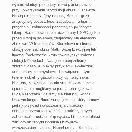
wyboru władcy, procedury, rozwiązania prawne –
przy wykorzystaniu reprodukcji obrazu Canaletta.
Następnie przeszliśmy na ulicę Bema – gdzie
znajdują się pozostałości zabudowań farbiarni i
przędzalni, zabudowań pozostałych po fabryce
Lilpop, Rau i Loewenstein oraz tereny EXPO, gdzie
przed II wojną światową znajdowały się elewatory
zbożowe. W kościele św. Stanisława mieliśmy
okazję obejrzeć obraz Matki Bożej Elekcyjnej lub
inaczej Pocieszenia, który towarzyszył podczas
elekcji królewskich. Następnie obejrzeliśmy
zbiorniki gazowe, piękny przykład XIX-wiecznej
architektury przemysłowej. I powiązane z tym
terenem obiekty gazowni przy ul. Kasprzaka.
Niestety, ze względu na obostrzenia związane z
epidemią nie mogliśmy wejść na teren gazowni.
Ulicą Kasprzaka udaliśmy się kierunku Ronda
Daszyńskiego i Placu Europejskiego, który stanowi
piękny przykład nowoczesnej architektury i
adaptacji przestrzeni w miejscu pofabrycznych
zabudowań. I ostatni etap wycieczki – pozostałości
zabudowań fabryki Norblina i browarów
warszawskich – Junga, Haberbuscha i Schielego –