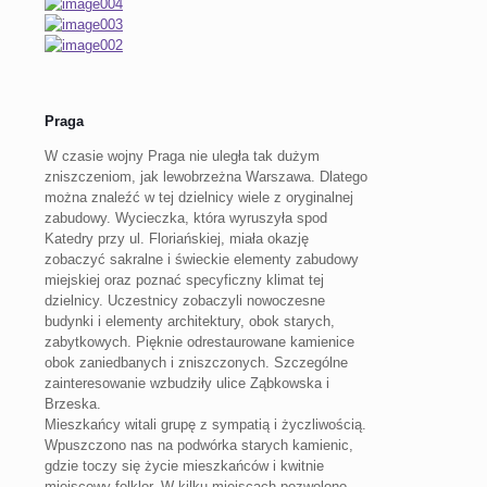
Praga
W czasie wojny Praga nie uległa tak dużym
zniszczeniom, jak lewobrzeżna Warszawa. Dlatego
można znaleźć w tej dzielnicy wiele z oryginalnej
zabudowy. Wycieczka, która wyruszyła spod
Katedry przy ul. Floriańskiej, miała okazję
zobaczyć sakralne i świeckie elementy zabudowy
miejskiej oraz poznać specyficzny klimat tej
dzielnicy. Uczestnicy zobaczyli nowoczesne
budynki i elementy architektury, obok starych,
zabytkowych. Pięknie odrestaurowane kamienice
obok zaniedbanych i zniszczonych. Szczególne
zainteresowanie wzbudziły ulice Ząbkowska i
Brzeska.
Mieszkańcy witali grupę z sympatią i życzliwością.
Wpuszczono nas na podwórka starych kamienic,
gdzie toczy się życie mieszkańców i kwitnie
miejscowy folklor. W kilku miejscach pozwolono