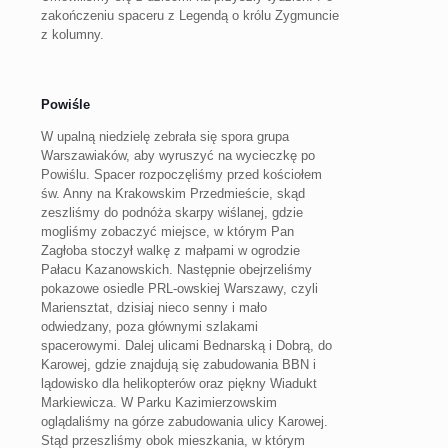
zakończeniu spaceru z Legendą o królu Zygmuncie
z kolumny.
Powiśle
W upalną niedzielę zebrała się spora grupa
Warszawiaków, aby wyruszyć na wycieczkę po
Powiślu. Spacer rozpoczęliśmy przed kościołem
św. Anny na Krakowskim Przedmieście, skąd
zeszliśmy do podnóża skarpy wiślanej, gdzie
mogliśmy zobaczyć miejsce, w którym Pan
Zagłoba stoczył walkę z małpami w ogrodzie
Pałacu Kazanowskich. Następnie obejrzeliśmy
pokazowe osiedle PRL-owskiej Warszawy, czyli
Mariensztat, dzisiaj nieco senny i mało
odwiedzany, poza głównymi szlakami
spacerowymi. Dalej ulicami Bednarską i Dobrą, do
Karowej, gdzie znajdują się zabudowania BBN i
lądowisko dla helikopterów oraz piękny Wiadukt
Markiewicza. W Parku Kazimierzowskim
oglądaliśmy na górze zabudowania ulicy Karowej.
Stąd przeszliśmy obok mieszkania, w którym