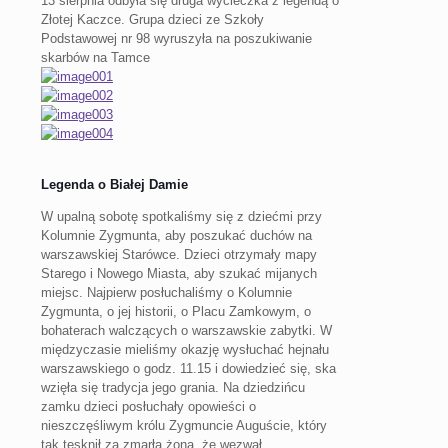
13 sierpnia odbyła się druga wycieczka z legendą o
Złotej Kaczce. Grupa dzieci ze Szkoły
Podstawowej nr 98 wyruszyła na poszukiwanie
skarbów na Tamce
Legenda o Białej Damie
W upalną sobotę spotkaliśmy się z dziećmi przy
Kolumnie Zygmunta, aby poszukać duchów na
warszawskiej Starówce. Dzieci otrzymały mapy
Starego i Nowego Miasta, aby szukać mijanych
miejsc. Najpierw posłuchaliśmy o Kolumnie
Zygmunta, o jej historii, o Placu Zamkowym, o
bohaterach walczących o warszawskie zabytki. W
międzyczasie mieliśmy okazję wysłuchać hejnału
warszawskiego o godz. 11.15 i dowiedzieć się, ska
wzięła się tradycja jego grania. Na dziedzińcu
zamku dzieci posłuchały opowieści o
nieszczęśliwym królu Zygmuncie Auguście, który
tak tęsknił za zmarłą żoną, że wezwał