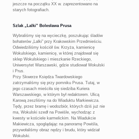
jeszcze na początku XX w. zaprezentowano na
starych fotografiach.
Szlak „Lalki” Bolesława Prusa
Wybraliśmy się na wycieczkę, poszukując śladów
bohaterów „Lalki” przy Krakowskim Przedmieściu.
Odwiedziliśmy kościół św. Krzyża, kamienicę
Wokulskiego, kamienicę, w której znajdował się
sklep Wokulskiego i mieszkanie Rzeckiego,
Uniwersytet Warszawski, gdzie studiował Wokulski
i Prus.
Przy Skwerze Księdza Twardowskiego
zatrzymaliśmy się przy pomniku Prusa. Tutaj, w
jego czasach mieściła się siedziba Kuriera
Warszawskiego, w którym był redaktorem. Ulicą
Karową zeszliśmy na do Wiaduktu Markiewicza.
Tędy, przez bramę i wodozbiór, których dziś już nie
ma, Wokulski szedł na Powiśle, wychodząc z
kwesty w kościele karmelickim. Na Wiadukcie
Makiewicza, spoglądając na panoramę Powiśla,
przywołaliśmy obraz nędzy i brudu, który widział
Wokulski.