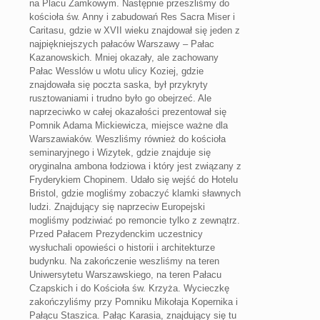
na Placu Zamkowym. Następnie przeszliśmy do
kościoła św. Anny i zabudowań Res Sacra Miser i
Caritasu, gdzie w XVII wieku znajdował się jeden z
najpiękniejszych pałaców Warszawy – Pałac
Kazanowskich. Mniej okazały, ale zachowany
Pałac Wesslów u wlotu ulicy Koziej, gdzie
znajdowała się poczta saska, był przykryty
rusztowaniami i trudno było go obejrzeć. Ale
naprzeciwko w całej okazałości prezentował się
Pomnik Adama Mickiewicza, miejsce ważne dla
Warszawiaków. Weszliśmy również do kościoła
seminaryjnego i Wizytek, gdzie znajduje się
oryginalna ambona łodziowa i który jest związany z
Fryderykiem Chopinem. Udało się wejść do Hotelu
Bristol, gdzie mogliśmy zobaczyć klamki sławnych
ludzi. Znajdujący się naprzeciw Europejski
mogliśmy podziwiać po remoncie tylko z zewnątrz.
Przed Pałacem Prezydenckim uczestnicy
wysłuchali opowieści o historii i architekturze
budynku. Na zakończenie weszliśmy na teren
Uniwersytetu Warszawskiego, na teren Pałacu
Czapskich i do Kościoła św. Krzyża. Wycieczkę
zakończyliśmy przy Pomniku Mikołaja Kopernika i
Pałącu Staszica. Pałąc Karasia, znajdujący się tu